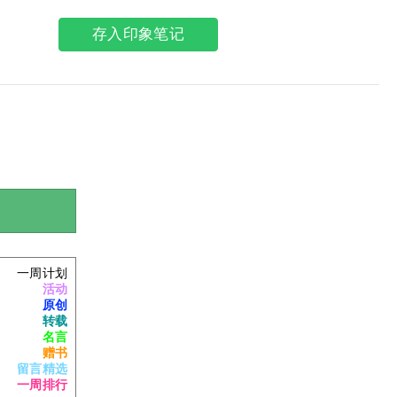
存入印象笔记
一周计划
活动
原创
转载
名言
赠书
留言精选
一周排行