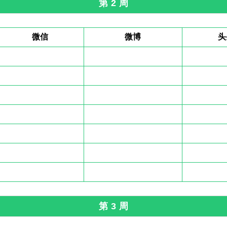
第 2 周
微信
微博
头
第 3 周